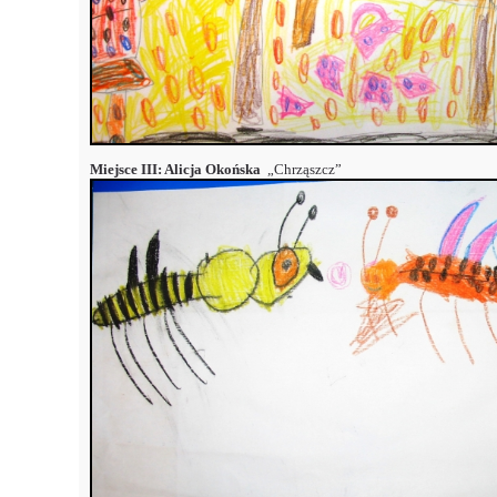
Miejsce III: Alicja Okońska
„Chrząszcz”