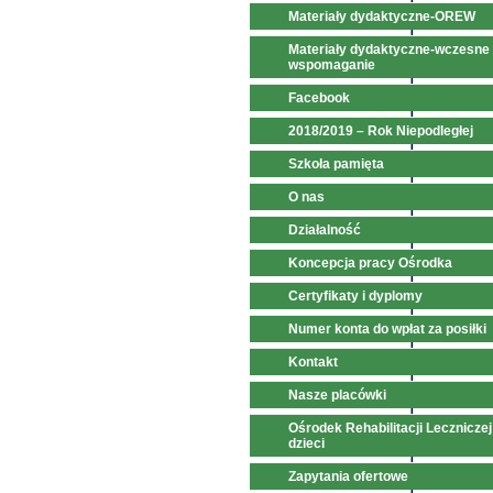
Materiały dydaktyczne-OREW
Materiały dydaktyczne-wczesne
wspomaganie
Facebook
2018/2019 – Rok Niepodległej
Szkoła pamięta
O nas
Działalność
Koncepcja pracy Ośrodka
Certyfikaty i dyplomy
Numer konta do wpłat za posiłki
Kontakt
Nasze placówki
Ośrodek Rehabilitacji Leczniczej
dzieci
Zapytania ofertowe