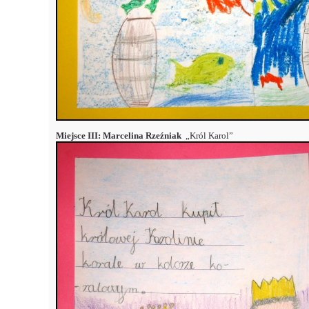
Miejsce III: Marcelina Rzeźniak
„Król Karol”