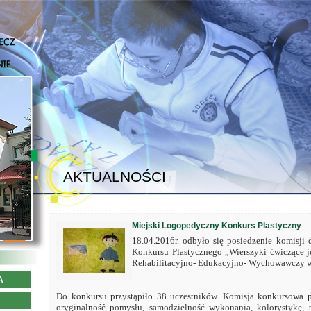
AKTUALNOŚCI
Miejski Logopedyczny Konkurs Plastyczny
18.04.2016r. odbyło się posiedzenie komisj
Konkursu Plastycznego „Wierszyki ćwiczące 
Rehabilitacyjno- Edukacyjno- Wychowawczy w
A
Do konkursu przystąpiło 38 uczestników. Komisja konkursowa p
oryginalność pomysłu, samodzielność wykonania, kolorystykę,