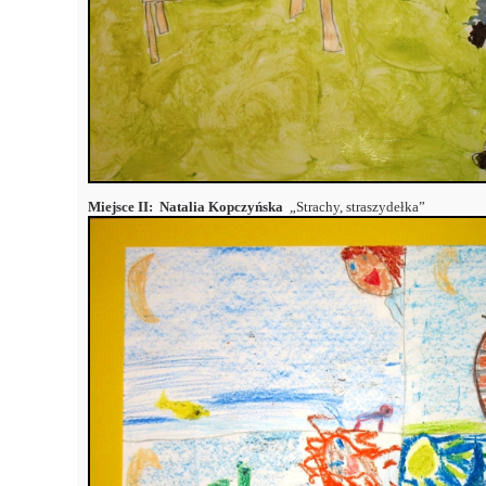
Miejsce II:
Natalia Kopczyńska
„Strachy, straszydełka”