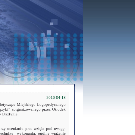
2016-04-18
i dotyczące Miejskiego Logopedycznego
języki” zorganizowanego przez Ośrodek
 Olsztynie.
rzy ocenianiu prac wzięła pod uwagę:
 technikę wykonania, ogólne wrażenie