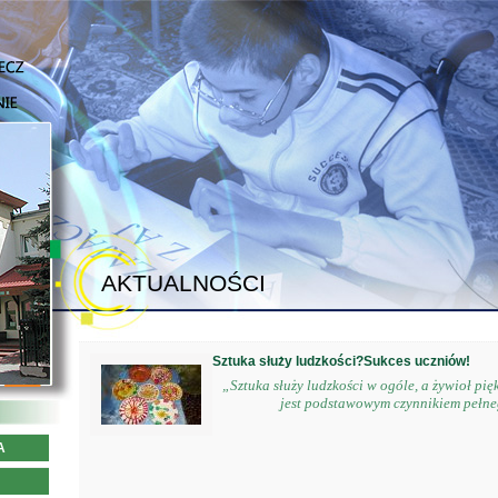
AKTUALNOŚCI
Sztuka służy ludzkości?Sukces uczniów!
„Sztuka służy ludzkości w ogóle, a żywioł pi
jest podstawowym czynnikiem pełnego i
A