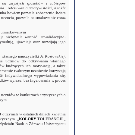
i od zwykłych sposobów i zabiegów
a i odczuwania rzeczywistości, a także
tuka bowiem pozwala zobaczenie świata
e uczucia, pozwala na smakowanie coraz
iu umiarkowanym
ają niebywałą wartość rewalidacyjno-
ymulują, ujawniają oraz rozwijają jego
u własnego nauczycielki
A. Kozłowskiej
.
nie uczniów do odkrywania własnego
ców budzących ich motywację, a także
procesie twórczym uczniowie korzystają
ść indywidualnego wypowiadania się,
dków wyrazu, bez ingerowania w proces
ał uczniów w konkursach artystycznych o
owym.
O
otrzymali w ostatnich dniach kwietnia
lastycznym
,,
KOLORY
TOLERANCJI
„
Wydziału Nauk o Zdrowiu Uniwersytetu