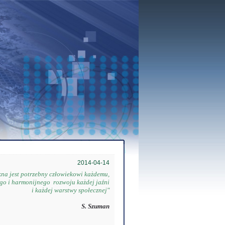
2014-04-14
ękna jest potrzebny człowiekowi każdemu,
 harmonijnego rozwoju każdej jaźni
i każdej warstwy społecznej"
S. Szuman