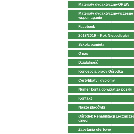
Materiały dydaktyczne-OREW
Materiały dydaktyczne-wczesne
wspomaganie
Facebook
2018/2019 – Rok Niepodległej
Szkoła pamięta
O nas
Działalność
Koncepcja pracy Ośrodka
Certyfikaty i dyplomy
Numer konta do wpłat za posiłki
Kontakt
Nasze placówki
Ośrodek Rehabilitacji Leczniczej
dzieci
Zapytania ofertowe