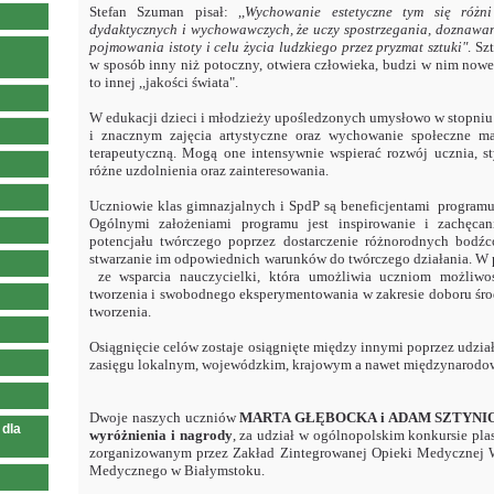
Stefan Szuman pisał: ,,
Wychowanie estetyczne tym się różn
dydaktycznych i wychowawczych, że uczy spostrzegania, doznawani
pojmowania istoty i celu życia ludzkiego przez pryzmat sztuki"
. Sz
w sposób inny niż potoczny, otwiera człowieka, budzi w nim now
to innej ,,jakości świata".
W edukacji dzieci i młodzieży upośledzonych umysłowo w stopn
i znacznym zajęcia artystyczne oraz wychowanie społeczne m
terapeutyczną. Mogą one intensywnie wspierać rozwój ucznia, st
różne uzdolnienia oraz zainteresowania.
Uczniowie klas gimnazjalnych i SpdP są beneficjentami program
Ogólnymi założeniami programu jest inspirowanie i zachęca
potencjału twórczego poprzez dostarczenie różnorodnych bodź
stwarzanie im odpowiednich warunków do twórczego działania. W 
ze wsparcia nauczycielki, która umożliwia uczniom możliwo
tworzenia i swobodnego eksperymentowania w zakresie doboru śro
tworzenia.
Osiągnięcie celów zostaje osiągnięte między innymi poprzez udzi
zasięgu lokalnym, wojewódzkim, krajowym a nawet międzynarod
Dwoje naszych uczniów
MARTA GŁĘBOCKA i ADAM SZTYNI
 dla
wyróżnienia i nagrody
, za udział w ogólnopolskim konkursie p
zorganizowanym przez Zakład Zintegrowanej Opieki Medycznej 
Medycznego w Białymstoku.