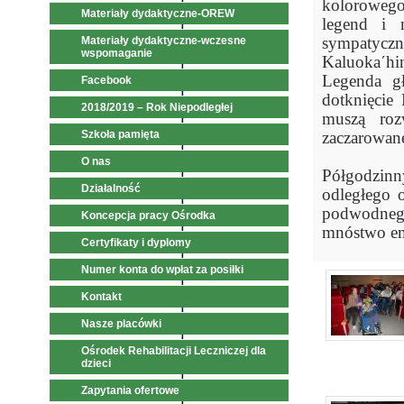
kolorowego
Materiały dydaktyczne-OREW
legend i 
sympatyczne
Materiały dydaktyczne-wczesne
wspomaganie
Kaluoka´hi
Legenda gł
Facebook
dotknięcie
2018/2019 – Rok Niepodległej
muszą roz
Szkoła pamięta
zaczarowan
O nas
Półgodzinn
Działalność
odległego 
podwodnego 
Koncepcja pracy Ośrodka
mnóstwo em
Certyfikaty i dyplomy
Numer konta do wpłat za posiłki
Kontakt
Nasze placówki
Ośrodek Rehabilitacji Leczniczej dla
dzieci
Zapytania ofertowe