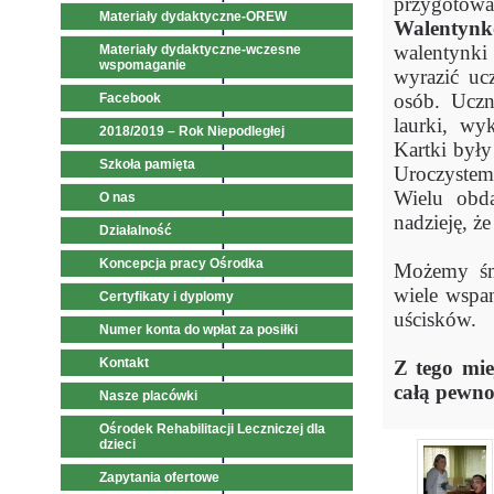
przygotowa
Materiały dydaktyczne-OREW
Walentyn
walentynki
Materiały dydaktyczne-wczesne
wspomaganie
wyrazić ucz
osób. Uczn
Facebook
laurki, wy
2018/2019 – Rok Niepodległej
Kartki były
Szkoła pamięta
Uroczystem
Wielu obda
O nas
nadzieję, ż
Działalność
Koncepcja pracy Ośrodka
Możemy śmi
wiele wspan
Certyfikaty i dyplomy
uścisków.
Numer konta do wpłat za posiłki
Kontakt
Z tego mie
całą pewnoś
Nasze placówki
Ośrodek Rehabilitacji Leczniczej dla
dzieci
Zapytania ofertowe