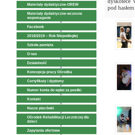
dyskotece 
Materiały dydaktyczne-OREW
pod hasłe
Materiały dydaktyczne-wczesne
wspomaganie
Facebook
2018/2019 – Rok Niepodległej
Szkoła pamięta
O nas
Działalność
Koncepcja pracy Ośrodka
Certyfikaty i dyplomy
Numer konta do wpłat za posiłki
Kontakt
Nasze placówki
Ośrodek Rehabilitacji Leczniczej dla
dzieci
Zapytania ofertowe