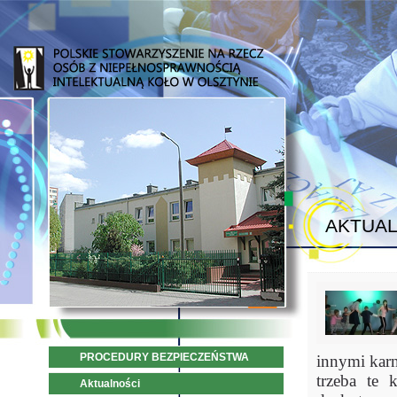
AKTUAL
PROCEDURY BEZPIECZEŃSTWA
innymi kar
trzeba te 
Aktualności