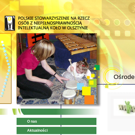
Ośrode
O nas
Aktualności