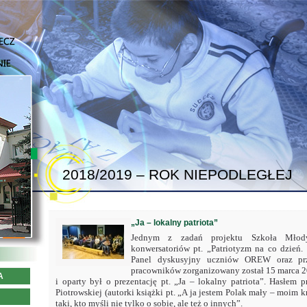
2018/2019 – ROK NIEPODLEGŁEJ
„Ja – lokalny patriota”
Jednym z zadań projektu Szkoła Młodyc
konwersatoriów pt. „Patriotyzm na co dzień.
Panel dyskusyjny uczniów OREW oraz przed
pracowników zorganizowany został 15 marca 20
A
i oparty był o prezentację pt. „Ja – lokalny patriota”. Hasłem
Piotrowskiej (autorki książki pt. „A ja jestem Polak mały – moim kra
taki, kto myśli nie tylko o sobie, ale też o innych”.