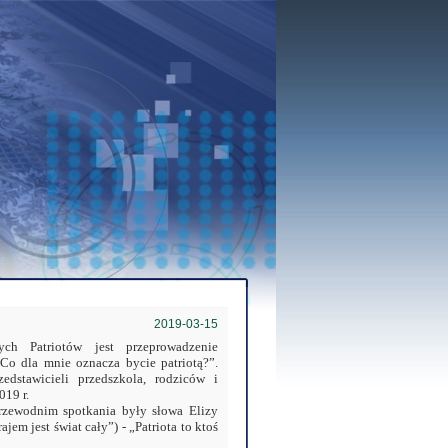
2019-03-15
h Patriotów jest przeprowadzenie
 Co dla mnie oznacza bycie patriotą?”.
stawicieli przedszkola, rodziców i
19 r.
 przewodnim spotkania były słowa Elizy
jem jest świat cały”) - „Patriota to ktoś