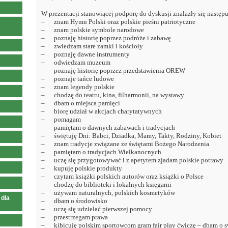
W prezentacji stanowiącej podporę do dyskusji znalazły się następu
– znam Hymn Polski oraz polskie pieśni patriotyczne
– znam polskie symbole narodowe
– poznaję historię poprzez podróże i zabawę
– zwiedzam stare zamki i kościoły
– poznaję dawne instrumenty
– odwiedzam muzeum
– poznaję historię poprzez przedstawienia OREW
– poznaje tańce ludowe
– znam legendy polskie
– chodzę do teatru, kina, filharmonii, na wystawy
– dbam o miejsca pamięci
– biorę udział w akcjach charytatywnych
– pomagam
– pamiętam o dawnych zabawach i tradycjach
– świętuję Dni: Babci, Dziadka, Mamy, Takty, Rodziny, Kobiet
– znam tradycje związane ze świętami Bożego Narodzenia
– pamiętam o tradycjach Wielkanocnych
– uczę się przygotowywać i z apetytem zjadam polskie potrawy
– kupuję polskie produkty
– czytam książki polskich autorów oraz książki o Polsce
– chodzę do biblioteki i lokalnych księgarni
– używam naturalnych, polskich kosmetyków
 dla
– dbam o środowisko
– uczę się udzielać pierwszej pomocy
– przestrzegam prawa
– kibicuję polskim sportowcom gram fair play ćwiczę – dbam o s