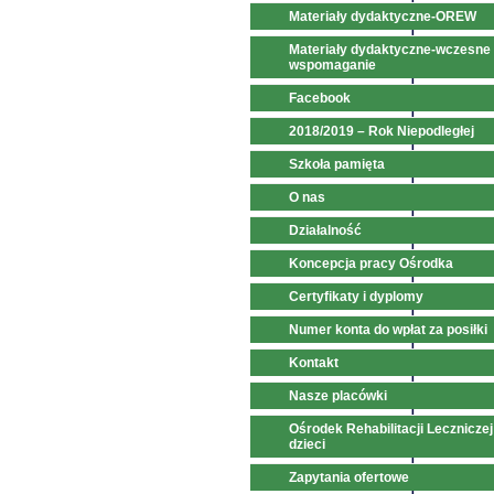
Materiały dydaktyczne-OREW
Materiały dydaktyczne-wczesne
wspomaganie
Facebook
2018/2019 – Rok Niepodległej
Szkoła pamięta
O nas
Działalność
Koncepcja pracy Ośrodka
Certyfikaty i dyplomy
Numer konta do wpłat za posiłki
Kontakt
Nasze placówki
Ośrodek Rehabilitacji Leczniczej
dzieci
Zapytania ofertowe